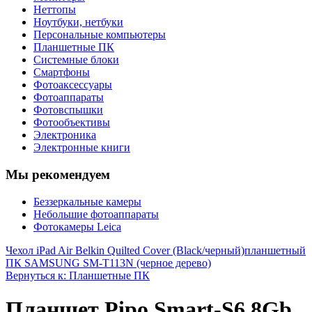
Неттопы
Ноутбуки, нетбуки
Персональные компьютеры
Планшетные ПК
Системные блоки
Смартфоны
Фотоаксессуары
Фотоаппараты
Фотовспышки
Фотообъективы
Электроника
Электронные книги
Мы рекомендуем
Беззеркальные камеры
Небольшие фотоаппараты
Фотокамеры Leica
Чехол iPad Air Belkin Quilted Cover (Black/черный)
планшетный
ПК SAMSUNG SM-T113N (черное дерево)
Вернуться к: Планшетные ПК
Планшет Pipo Smart-S6 8Gb