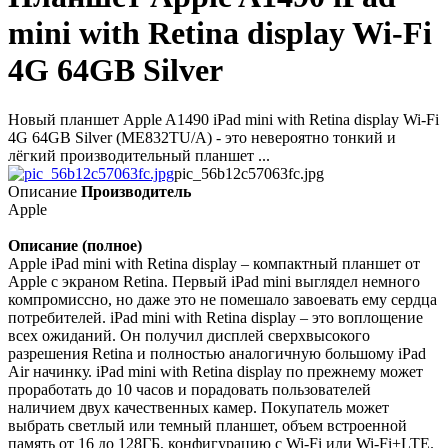
mini with Retina display Wi-Fi
4G 64GB Silver
Новый планшет Apple A1490 iPad mini with Retina display Wi-Fi
4G 64GB Silver (ME832TU/A) - это невероятно тонкий и
лёгкий производительный планшет ...
pic_56b12c57063fc.jpg
Описание
Производитель
Apple
Описание (полное)
Apple iPad mini with Retina display – компактный планшет от
Apple с экраном Retina. Первый iPad mini выглядел немного
компромиссно, но даже это не помешало завоевать ему сердца
потребителей. iPad mini with Retina display – это воплощение
всех ожиданий. Он получил дисплей сверхвысокого
разрешения Retina и полностью аналогичную большому iPad
Air начинку. iPad mini with Retina display по прежнему может
проработать до 10 часов и порадовать пользователей
наличием двух качественных камер. Покупатель может
выбрать светлый или темный планшет, объем встроенной
память от 16 до 128ГБ, конфигурацию с Wi-Fi или Wi-Fi+LTE.