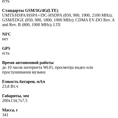
есть
Стандарты GSM/3G/4G(LTE)
UMTS/HSPA/HSPA+/DC-HSDPA (850, 900, 1900, 2100 MHz);
GSM/EDGE (850, 900, 1800, 1900 MHz); CDMA EV-DO Rev. A
and Rev. B (800, 1900 MHz); LTE
NFC
нет
GPS
есть
Время автономной работы
до 10 часов интернета Wi-Fi, просмотра видео или
прослушивания музыки
Емкость батареи, мАч
23,8 Вт.ч
Габариты, мм
200x134,7x7,5
Масса, г
341