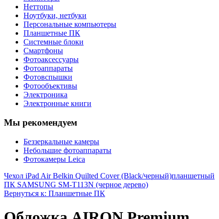
Неттопы
Ноутбуки, нетбуки
Персональные компьютеры
Планшетные ПК
Системные блоки
Смартфоны
Фотоаксессуары
Фотоаппараты
Фотовспышки
Фотообъективы
Электроника
Электронные книги
Мы рекомендуем
Беззеркальные камеры
Небольшие фотоаппараты
Фотокамеры Leica
Чехол iPad Air Belkin Quilted Cover (Black/черный)
планшетный
ПК SAMSUNG SM-T113N (черное дерево)
Вернуться к: Планшетные ПК
Обложка AIRON Premium