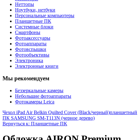
Неттопы
Ноутбуки, нетбуки
Персональные компьютеры
Планшетные ПК
Системные блоки
Смартфоны
Фотоаксессуары
Фотоаппараты
Фотовспышки
Фотообъективы
Электроника
Электронные книги
Мы рекомендуем
Беззеркальные камеры
Небольшие фотоаппараты
Фотокамеры Leica
Чехол iPad Air Belkin Quilted Cover (Black/черный)
планшетный
ПК SAMSUNG SM-T113N (черное дерево)
Вернуться к: Планшетные ПК
Обложка AIRON Premium