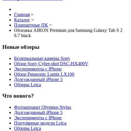
Главная
>
Каталог
>
Планшетные ПК
>
Обложка AIRON Premium для Samsung Galaxy Tab S 2
9.7 black
Новые обзоры
Беззеркальные камеры Sony
Обзор Sony Cyber-shot DSC-HX400V
Эксперименты с IPhone
Обзор Panasonic Lumix LX100
Долгожданный iPhone 5
Обзоры Leica
Что нового?
Фотоаппарат Olympus Stylus
Долгожданный iPhone 5
Эксперименты с IPhone
Популярные модели Leica
Обзоры Leica