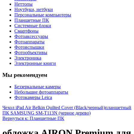
Неттопы
Ноутбуки, нетбуки
Персональные компьютеры
Планшетные ПК
Системные блоки
Смартфоны
Фотоаксессуары
Фотоаппараты
Фотовспышки
Фотообъективы
Электроника
Электронные книги
Мы рекомендуем
Беззеркальные камеры
Небольшие фотоаппараты
Фотокамеры Leica
Чехол iPad Air Belkin Quilted Cover (Black/черный)
планшетный
ПК SAMSUNG SM-T113N (черное дерево)
Вернуться к: Планшетные ПК
обложка AIRON Premium для