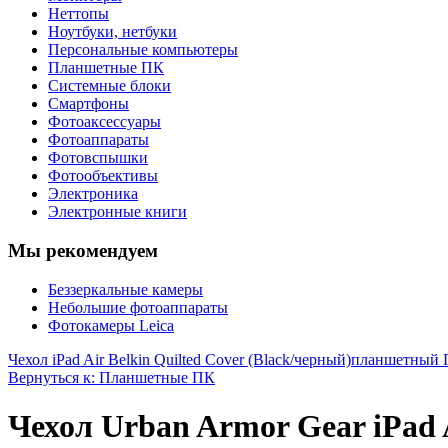
Неттопы
Ноутбуки, нетбуки
Персональные компьютеры
Планшетные ПК
Системные блоки
Смартфоны
Фотоаксессуары
Фотоаппараты
Фотовспышки
Фотообъективы
Электроника
Электронные книги
Мы рекомендуем
Беззеркальные камеры
Небольшие фотоаппараты
Фотокамеры Leica
Чехол iPad Air Belkin Quilted Cover (Black/черный)
планшетный 
Вернуться к: Планшетные ПК
Чехол Urban Armor Gear iPad A