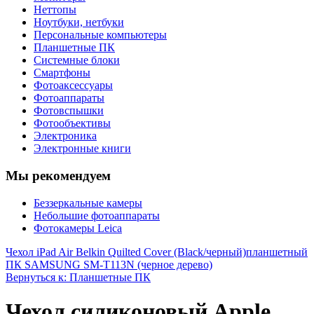
Неттопы
Ноутбуки, нетбуки
Персональные компьютеры
Планшетные ПК
Системные блоки
Смартфоны
Фотоаксессуары
Фотоаппараты
Фотовспышки
Фотообъективы
Электроника
Электронные книги
Мы рекомендуем
Беззеркальные камеры
Небольшие фотоаппараты
Фотокамеры Leica
Чехол iPad Air Belkin Quilted Cover (Black/черный)
планшетный
ПК SAMSUNG SM-T113N (черное дерево)
Вернуться к: Планшетные ПК
Чехол силиконовый Apple