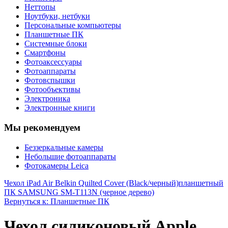
Неттопы
Ноутбуки, нетбуки
Персональные компьютеры
Планшетные ПК
Системные блоки
Смартфоны
Фотоаксессуары
Фотоаппараты
Фотовспышки
Фотообъективы
Электроника
Электронные книги
Мы рекомендуем
Беззеркальные камеры
Небольшие фотоаппараты
Фотокамеры Leica
Чехол iPad Air Belkin Quilted Cover (Black/черный)
планшетный
ПК SAMSUNG SM-T113N (черное дерево)
Вернуться к: Планшетные ПК
Чехол силиконовый Apple