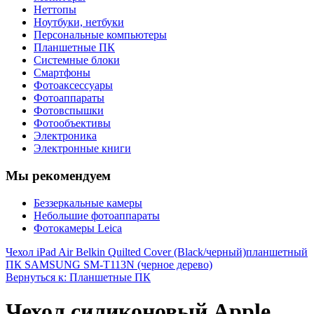
Неттопы
Ноутбуки, нетбуки
Персональные компьютеры
Планшетные ПК
Системные блоки
Смартфоны
Фотоаксессуары
Фотоаппараты
Фотовспышки
Фотообъективы
Электроника
Электронные книги
Мы рекомендуем
Беззеркальные камеры
Небольшие фотоаппараты
Фотокамеры Leica
Чехол iPad Air Belkin Quilted Cover (Black/черный)
планшетный
ПК SAMSUNG SM-T113N (черное дерево)
Вернуться к: Планшетные ПК
Чехол силиконовый Apple