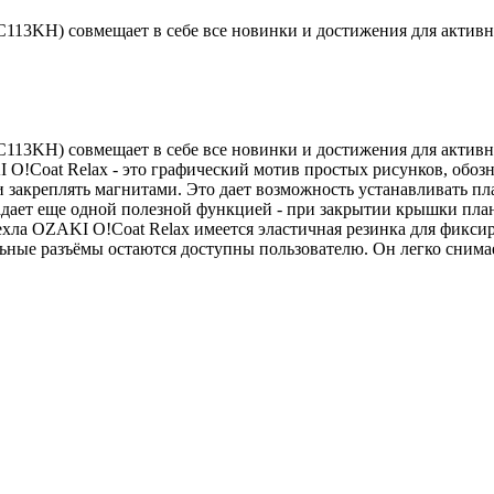
OC113KH) совмещает в себе все новинки и достижения для активн
(OC113KH) совмещает в себе все новинки и достижения для акти
 O!Coat Relax - это графический мотив простых рисунков, обоз
и закреплять магнитами. Это дает возможность устанавливать п
бладает еще одной полезной функцией - при закрытии крышки пла
хла OZAKI O!Coat Relax имеется эластичная резинка для фиксир
ьные разъёмы остаются доступны пользователю. Он легко снимаетс