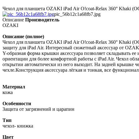
Чехол для планшета OZAKI iPad Air O!coat-Relax 360° Khaki (
pic_56b12c1a68fb7.jpg
Описание
Производитель
OZAKI
Описание (полное)
Чехол для планшета OZAKI iPad Air O!coat-Relax 360° Khaki 
защиту для iPad Air. Интересный сюжетный аксессуар от OZAKI
Y-образная форма крышки аксессуара позволяет складывать ее 
ориентации для более комфортной работы с iPad Air. Чехол о
открытии автоматически из него выходит. На задней крышке че
чехле.Конструкция аксессуара лёгкая и тонкая, все функционал
Материал
кожа
Особенности
Защита от загрязнений и царапин
Тип
чехол- книжка
Цвет