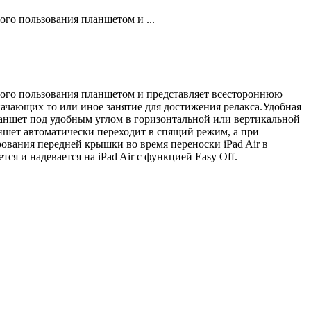
ого пользования планшетом и ...
вного пользования планшетом и представляет всестороннюю
начающих то или иное занятие для достижения релакса.Удобная
ланшет под удобным углом в горизонтальной или вертикальной
ншет автоматически переходит в спящий режим, а при
ования передней крышки во время переноски iPad Air в
я и надевается на iPad Air с функцией Easy Off.