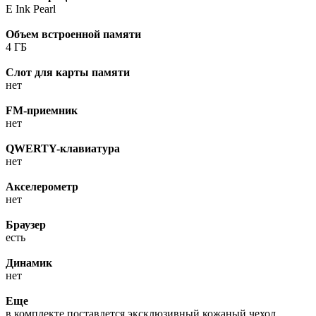
E Ink Pearl
Объем встроенной памяти
4 ГБ
Слот для карты памяти
нет
FM-приемник
нет
QWERTY-клавиатура
нет
Акселерометр
нет
Браузер
есть
Динамик
нет
Еще
в комплекте поставлется эксклюзивный кожаный чехол