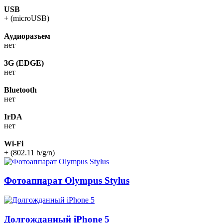
USB
+ (microUSB)
Аудиоразъем
нет
3G (EDGE)
нет
Bluetooth
нет
IrDA
нет
Wi-Fi
+ (802.11 b/g/n)
Фотоаппарат Olympus Stylus
Долгожданный iPhone 5