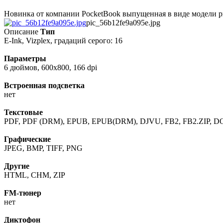
Новинка от компании PocketBook выпущенная в виде модели риде
pic_56b12fe9a095e.jpg
Описание
Тип
E-Ink, Vizplex, градаций серого: 16
Параметры
6 дюймов, 600x800, 166 dpi
Встроенная подсветка
нет
Текстовые
PDF, PDF (DRM), EPUB, EPUB(DRM), DJVU, FB2, FB2.ZIP, 
Графические
JPEG, BMP, TIFF, PNG
Другие
HTML, CHM, ZIP
FM-тюнер
нет
Диктофон