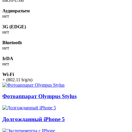
micro-USB
Аудиоразъем
нет
3G (EDGE)
нет
Bluetooth
нет
IrDA
нет
Wi-Fi
+ (802.11 b/g/n)
Фотоаппарат Olympus Stylus
Долгожданный iPhone 5