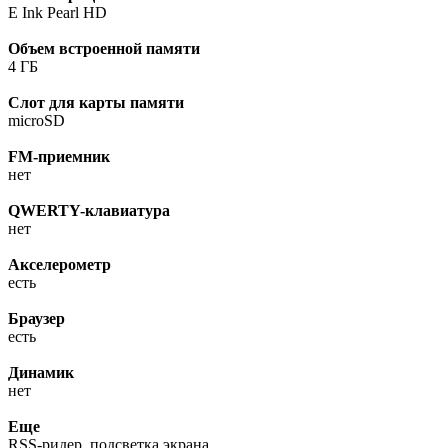
E Ink Pearl HD
Объем встроенной памяти
4 ГБ
Слот для карты памяти
microSD
FM-приемник
нет
QWERTY-клавиатура
нет
Акселерометр
есть
Браузер
есть
Динамик
нет
Еще
RSS-ридер, подсветка экрана