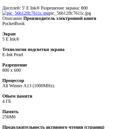
Дисплей: 5' E Ink® Разрешение экрана: 800
pic_56b12ffc7611c.jpg
Описание
Производитель электронной книги
PocketBook
Экран
5 E Ink®
Технология подсветки экрана
E-Ink Pearl
Разрешение
800 x 600
Процессор
All Winner A13 (1000MHz)
Обьем памяти
4 ГБ
Память
256Мб
Продолжительность активного чтения (страниц)