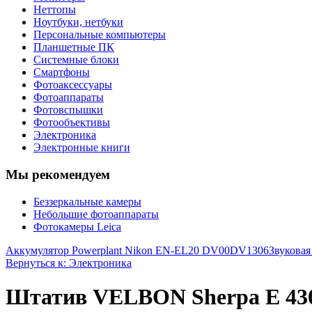
Неттопы
Ноутбуки, нетбуки
Персональные компьютеры
Планшетные ПК
Системные блоки
Смартфоны
Фотоаксессуары
Фотоаппараты
Фотовспышки
Фотообъективы
Электроника
Электронные книги
Мы рекомендуем
Беззеркальные камеры
Небольшие фотоаппараты
Фотокамеры Leica
Аккумулятор Powerplant Nikon EN-EL20 DV00DV1306
Звуковая
Вернуться к: Электроника
Штатив VELBON Sherpa E 43