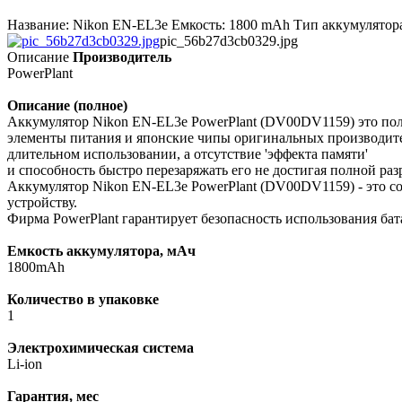
Название: Nikon EN-EL3e Емкость: 1800 mAh Тип аккумулятора
pic_56b27d3cb0329.jpg
Описание
Производитель
PowerPlant
Описание (полное)
Аккумулятор Nikon EN-EL3e PowerPlant (DV00DV1159) это пол
элементы питания и японские чипы оригинальных производител
длительном использовании, а отсутствие 'эффекта памяти'
и способность быстро перезаряжать его не достигая полной р
Аккумулятор Nikon EN-EL3e PowerPlant (DV00DV1159) - это со
устройству.
Фирма PowerPlant гарантирует безопасность использования б
Емкость аккумулятора, мАч
1800mAh
Количество в упаковке
1
Электрохимическая система
Li-ion
Гарантия, мес