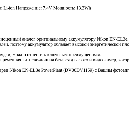
: Li-ion Напряжение: 7,4V Мощность: 13.3Wh
ноценный аналог оригинальному аккумулятору Nikon EN-EL3e. 
ей, поэтому аккумулятор обладает высокой энергетической плот
азрядки, можно отнести к ключевым преимуществам.
временная литиево-ионная батарея для фото и видеокамер, кот
атареи Nikon EN-EL3e PowerPlant (DV00DV1159) c Вашим фотоап