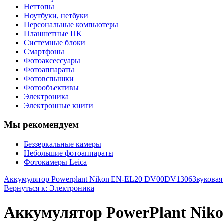
Неттопы
Ноутбуки, нетбуки
Персональные компьютеры
Планшетные ПК
Системные блоки
Смартфоны
Фотоаксессуары
Фотоаппараты
Фотовспышки
Фотообъективы
Электроника
Электронные книги
Мы рекомендуем
Беззеркальные камеры
Небольшие фотоаппараты
Фотокамеры Leica
Аккумулятор Powerplant Nikon EN-EL20 DV00DV1306
Звуковая
Вернуться к: Электроника
Аккумулятор PowerPlant Nik