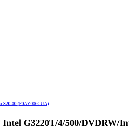
o S20-00 (F0AY006CUA)
ntel G3220T/4/500/DVDRW/Int