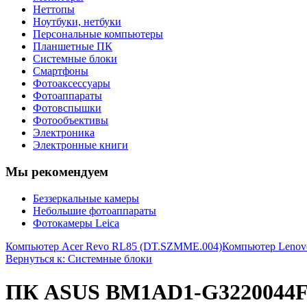
Неттопы
Ноутбуки, нетбуки
Персональные компьютеры
Планшетные ПК
Системные блоки
Смартфоны
Фотоаксессуары
Фотоаппараты
Фотовспышки
Фотообъективы
Электроника
Электронные книги
Мы рекомендуем
Беззеркальные камеры
Небольшие фотоаппараты
Фотокамеры Leica
Компьютер Acer Revo RL85 (DT.SZMME.004)
Компьютер Lenov
Вернуться к: Системные блоки
ПК ASUS BM1AD1-G3220044F I