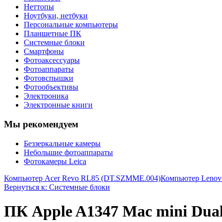
Неттопы
Ноутбуки, нетбуки
Персональные компьютеры
Планшетные ПК
Системные блоки
Смартфоны
Фотоаксессуары
Фотоаппараты
Фотовспышки
Фотообъективы
Электроника
Электронные книги
Мы рекомендуем
Беззеркальные камеры
Небольшие фотоаппараты
Фотокамеры Leica
Компьютер Acer Revo RL85 (DT.SZMME.004)
Компьютер Lenov
Вернуться к: Системные блоки
ПК Apple A1347 Mac mini Dual-