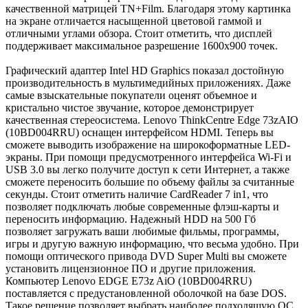
качественной матрицей TN+Film. Благодаря этому картинка
на экране отличается насыщенной цветовой гаммой и
отличными углами обзора. Стоит отметить, что дисплей
поддерживает максимальное разрешение 1600х900 точек.
Графический адаптер Intel HD Graphics показал достойную
производительность в мультимедийных приложениях. Даже
самые взыскательные покупатели оценят объемное и
кристально чистое звучание, которое демонстрирует
качественная стереосистема. Lenovo ThinkCentre Edge 73zAIO
(10BD004RRU) оснащен интерфейсом HDMI. Теперь вы
сможете выводить изображение на широкоформатные LED-
экраны. При помощи предусмотренного интерфейса Wi-Fi и
USB 3.0 вы легко получите доступ к сети Интернет, а также
сможете переносить большие по объему файлы за считанные
секунды. Стоит отметить наличие CardReader 7 in1, что
позволяет подключать любые современные флэш-карты и
переносить информацию. Надежный HDD на 500 Гб
позволяет загружать ваши любимые фильмы, программы,
игры и другую важную информацию, что весьма удобно. При
помощи оптического привода DVD Super Multi вы сможете
установить лицензионное ПО и другие приложения.
Компьютер Lenovo EDGE E73z AiO (10BD004RRU)
поставляется с предустановленной оболочкой на базе DOS.
Такое решение позволяет выбрать наиболее подходящую ОС