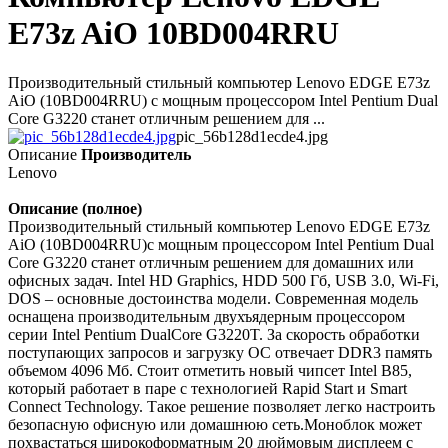
E73z AiO 10BD004RRU
Производительный стильный компьютер Lenovo EDGE E73z
AiO (10BD004RRU) с мощным процессором Intel Pentium Dual
Core G3220 станет отличным решением для ...
pic_56b128d1ecde4.jpg
Описание
Производитель
Lenovo
Описание (полное)
Производительный стильный компьютер Lenovo EDGE E73z
AiO (10BD004RRU)с мощным процессором Intel Pentium Dual
Core G3220 станет отличным решением для домашних или
офисных задач. Intel HD Graphics, HDD 500 Гб, USB 3.0, Wi-Fi,
DOS – основные достоинства модели. Современная модель
оснащена производительным двухъядерным процессором
серии Intel Pentium DualCore G3220T. За скорость обработки
поступающих запросов и загрузку ОС отвечает DDR3 память
объемом 4096 Мб. Стоит отметить новый чипсет Intel B85,
который работает в паре с технологией Rapid Start и Smart
Connect Technology. Такое решение позволяет легко настроить
безопасную офисную или домашнюю сеть.Моноблок может
похвастаться широкоформатным 20 дюймовым дисплеем с