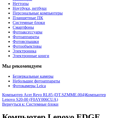
Неттопы
Ноутбуки, нетбуки
Персональные компьютеры
Планшетные ПК
Системные блоки
Смартфоны
Фотоаксессуары
Фотоаппараты
Фотовспышки
Фотообъективы
Электроника
Электронные книги
Мы рекомендуем
Беззеркальные камеры
Небольшие фотоаппараты
Фотокамеры Leica
Компьютер Acer Revo RL85 (DT.SZMME.004)
Компьютер
Lenovo S20-00 (F0AY006CUA)
Вернуться к: Системные блоки
Компьютер Lenovo EDGE