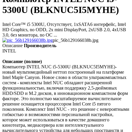
5300U (BLKNUC5I5MYHE)
Intel Core™ i5 5300U, Отсутствует, 1xSATA6 интерфейс, Intel
HD Graphics, no ODD, 2х mini DisplayPort, 2xUSB 2.0, 4xUSB
3.0, без монитора, no ОС ...
pic_56b129166038b.jpg
Описание
Производитель
INTEL
Описание (полное)
Компьютер INTEL NUC i5-5300U (BLKNUC5I5MYHE)-
новый мультимедийный неттоп построенный на платформе
Intel Maple Canyon. Новое слово в области ультракомпактных
систем - комплекты Intel NUC обладают расширенной
функциональностью, включая поддержку 2,5-дюймовых
HDD/SDD и М.2 дисков, в инновационном компактном форм
факторе. Это полностью масштабируемое вычислительное
решение оснащается процессором Intel Core i5 пятого
поколения. Комплект Intel NUC - это решение с невероятными
гибкостью и возможностями персональной настройки,
которое может использоваться в качестве домашнего
кинотеатра, медиасервера или интеллектуального
вычислительного устройства для небольших пространств и