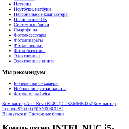
Неттопы
Ноутбуки, нетбуки
Персональные компьютеры
Планшетные ПК
Системные блоки
Смартфоны
Фотоаксессуары
Фотоаппараты
Фотовспышки
Фотообъективы
Электроника
Электронные книги
Мы рекомендуем
Беззеркальные камеры
Небольшие фотоаппараты
Фотокамеры Leica
Компьютер Acer Revo RL85 (DT.SZMME.004)
Компьютер
Lenovo S20-00 (F0AY006CUA)
Вернуться к: Системные блоки
Компьютер INTEL NUC i5-