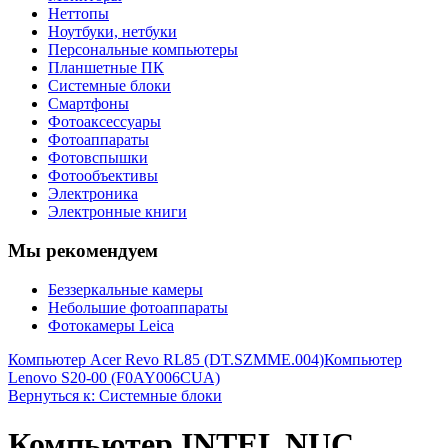
Неттопы
Ноутбуки, нетбуки
Персональные компьютеры
Планшетные ПК
Системные блоки
Смартфоны
Фотоаксессуары
Фотоаппараты
Фотовспышки
Фотообъективы
Электроника
Электронные книги
Мы рекомендуем
Беззеркальные камеры
Небольшие фотоаппараты
Фотокамеры Leica
Компьютер Acer Revo RL85 (DT.SZMME.004)
Компьютер
Lenovo S20-00 (F0AY006CUA)
Вернуться к: Системные блоки
Компьютер INTEL NUC