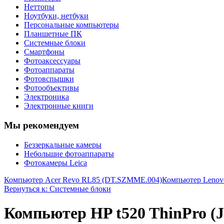
Неттопы
Ноутбуки, нетбуки
Персональные компьютеры
Планшетные ПК
Системные блоки
Смартфоны
Фотоаксессуары
Фотоаппараты
Фотовспышки
Фотообъективы
Электроника
Электронные книги
Мы рекомендуем
Беззеркальные камеры
Небольшие фотоаппараты
Фотокамеры Leica
Компьютер Acer Revo RL85 (DT.SZMME.004)
Компьютер Lenov
Вернуться к: Системные блоки
Компьютер HP t520 ThinPro (