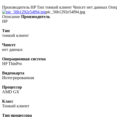
Производитель HP Тип тонкий клиент Чипсет нет дaнных Опер
pic_56b1292e54f94.jpg
Описание
Производитель
HP
Тип
тонкий клиент
Чипсет
нет дaнных
Операционная система
HP ThinPro
Видеокарта
Интегрированная
Процессор
AMD GX
Класс
Тонкий клиент
Тип процессора