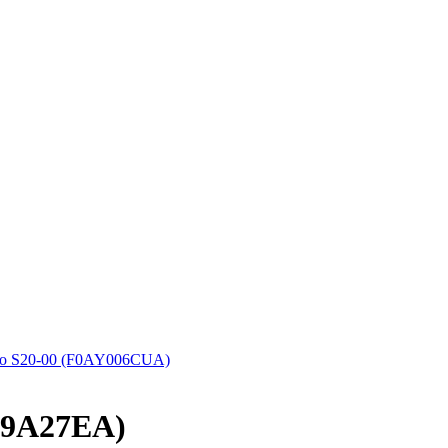
o S20-00 (F0AY006CUA)
J9A27EA)