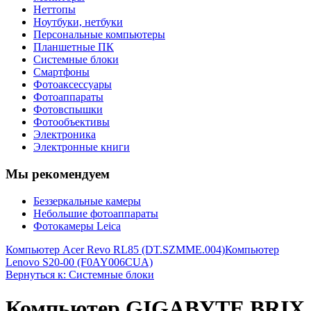
Неттопы
Ноутбуки, нетбуки
Персональные компьютеры
Планшетные ПК
Системные блоки
Смартфоны
Фотоаксессуары
Фотоаппараты
Фотовспышки
Фотообъективы
Электроника
Электронные книги
Мы рекомендуем
Беззеркальные камеры
Небольшие фотоаппараты
Фотокамеры Leica
Компьютер Acer Revo RL85 (DT.SZMME.004)
Компьютер
Lenovo S20-00 (F0AY006CUA)
Вернуться к: Системные блоки
Компьютер GIGABYTE BRIX