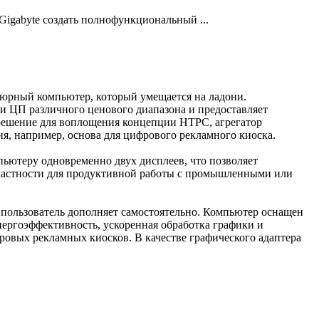
gabyte создать полнофункциональный ...
юрный компьютер, который умещается на ладони.
и ЦП различного ценового диапазона и предоставляет
 решение для воплощения концепции HTPC, агрегатор
я, например, основа для цифрового рекламного киоска.
ютеру одновременно двух дисплеев, что позволяет
 частности для продуктивной работы с промышленными или
пользователь дополняет самостоятельно. Компьютер оснащен
нергоэффективность, ускоренная обработка графики и
овых рекламных киосков. В качестве графического адаптера