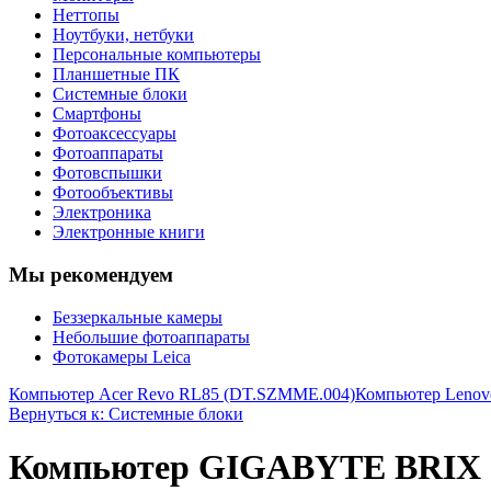
Неттопы
Ноутбуки, нетбуки
Персональные компьютеры
Планшетные ПК
Системные блоки
Смартфоны
Фотоаксессуары
Фотоаппараты
Фотовспышки
Фотообъективы
Электроника
Электронные книги
Мы рекомендуем
Беззеркальные камеры
Небольшие фотоаппараты
Фотокамеры Leica
Компьютер Acer Revo RL85 (DT.SZMME.004)
Компьютер Lenov
Вернуться к: Системные блоки
Компьютер GIGABYTE BRIX 