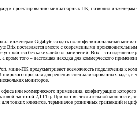
од к проектированию миниатюрных ПК, позволил инженерам Gi
лил инженерам Gigabyte создать полнофункциональный миниат
e Brix поставляется вместе с современными производительным
устройства без каких-либо ограничений. Brix – это идеальное
а кроме того – настоящая находка для коммерческого применени
t, мини-ПК предусматривает возможность подключения к компь
ПК широкого профиля для решения специализированных задач, в
нескольких мониторов.
офиса или коммерческого применения, конфигурацию которого 
тактовой частотой 2,1 ГГц. Прирост вычислительной мощности, э
для тонких клиентов, терминалов розничных транзакций и цифр