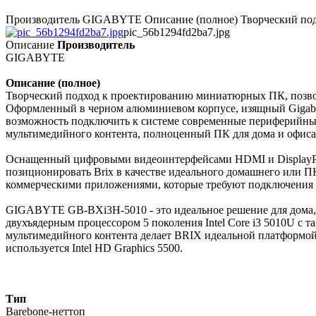
Производитель GIGABYTE Описание (полное) Творческий подх
pic_56b1294fd2ba7.jpg
Описание
Производитель
GIGABYTE
Описание (полное)
Творческий подход к проектированию миниатюрных ПК, позво
Оформленный в черном алюминиевом корпусе, изящный Gigabyt
возможность подключить к системе современные периферийные 
мультимедийного контента, полноценный ПК для дома и офиса, 
Оснащенный цифровыми видеоинтерфейсами HDMI и DisplayPor
позиционировать Brix в качестве идеального домашнего или 
коммерческими приложениями, которые требуют подключения 
GIGABYTE GB-BXi3H-5010 - это идеальное решение для дома, 
двухъядерным процессором 5 поколения Intel Core i3 5010U с 
мультимедийного контента делает BRIX идеальной платформой 
используется Intel HD Graphics 5500.
Тип
Barebone-неттоп