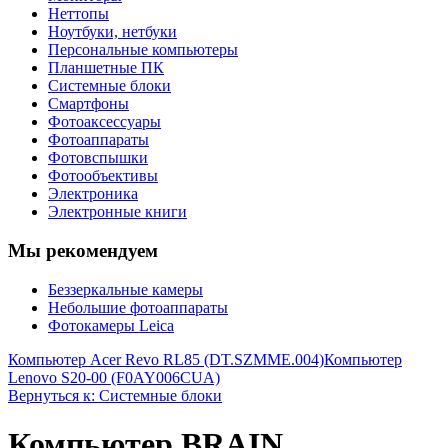
Неттопы
Ноутбуки, нетбуки
Персональные компьютеры
Планшетные ПК
Системные блоки
Смартфоны
Фотоаксессуары
Фотоаппараты
Фотовспышки
Фотообъективы
Электроника
Электронные книги
Мы рекомендуем
Беззеркальные камеры
Небольшие фотоаппараты
Фотокамеры Leica
Компьютер Acer Revo RL85 (DT.SZMME.004)
Компьютер
Lenovo S20-00 (F0AY006CUA)
Вернуться к: Системные блоки
Компьютер BRAIN