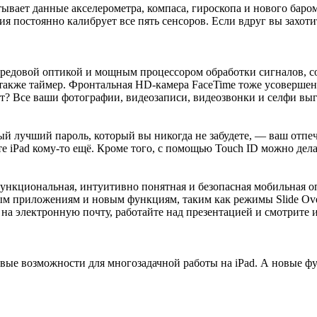
ывает данные акселерометра, компаса, гироскопа и нового баром
 постоянно калибрует все пять сенсоров. Если вдруг вы захотит
передовой оптикой и мощным процессором обработки сигналов, с
а также таймер. Фронтальная HD-камера FaceTime тоже усовершен
т? Все ваши фотографии, видеозаписи, видеозвонки и селфи выг
амый лучший пароль, который вы никогда не забудете, — ваш отп
 iPad кому-то ещё. Кроме того, с помощью Touch ID можно делат
функциональная, интуитивно понятная и безопасная мобильная оп
ным приложениям и новым функциям, таким как режимы Slide Over
е на электронную почту, работайте над презентацией и смотрит
новые возможности для многозадачной работы на iPad. А новые ф