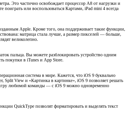
етра. Это частично освобождает процессор A8 от нагрузки и
е поиграть или воспользоваться Картами, iPad mini 4 всегда
озданным Apple. Кроме того, она поддерживает такие функции,
ствована: матрица стала лучше, а размер пикселей — больше,
лядят великолепно.
ечаток пальца. Вы можете разблокировать устройство одним
ь покупки в iTunes и App Store.
ерационная система в мире. Кажется, что iOS 9 буквально
, Split View и «Картинка в картинке», iOS 9 позволяет решать
е игру любимой команды — с iOS 9 можно одновременно
ункции QuickType позволят форматировать и выделять текст