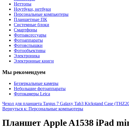
Неттопы
Ноутбуки, нетбуки
Персональные компьютеры
Планшетные ПК
Системные блоки
Смартфоны
Фотоаксессуары
Фотоаппараты
Фотовспышки
Фотообъективы
Электроника
Электронные книги
Мы рекомендуем
Беззеркальные камеры
Небольшие фотоаппараты
Фотокамеры Leica
Чехол для планшета Targus 7 Galaxy Tab3 Kickstand Case (THZ
Вернуться к: Персональные компьютеры
Планшет Apple A1538 iPad min