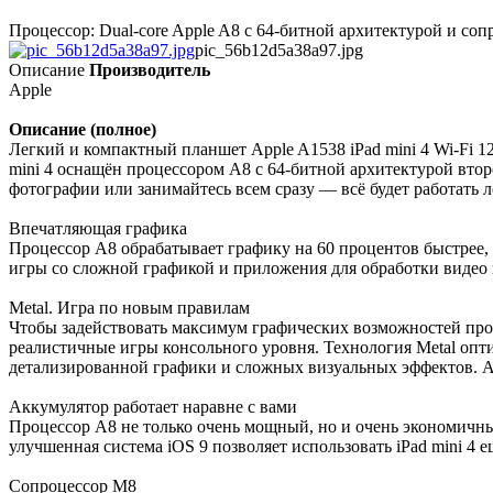
Процессор: Dual-core Apple A8 с 64-битной архитектурой и со
pic_56b12d5a38a97.jpg
Описание
Производитель
Apple
Описание (полное)
Легкий и компактный планшет Apple A1538 iPad mini 4 Wi-Fi 
mini 4 оснащён процессором A8 с 64-битной архитектурой вто
фотографии или занимайтесь всем сразу — всё будет работать л
Впечатляющая графика
Процессор A8 обрабатывает графику на 60 процентов быстрее, 
игры со сложной графикой и приложения для обработки видео 
Metal. Игра по новым правилам
Чтобы задействовать максимум графических возможностей проце
реалистичные игры консольного уровня. Технология Metal опт
детализированной графики и сложных визуальных эффектов. А
Аккумулятор работает наравне с вами
Процессор A8 не только очень мощный, но и очень экономичны
улучшенная система iOS 9 позволяет использовать iPad mini 4 е
Сопроцессор M8