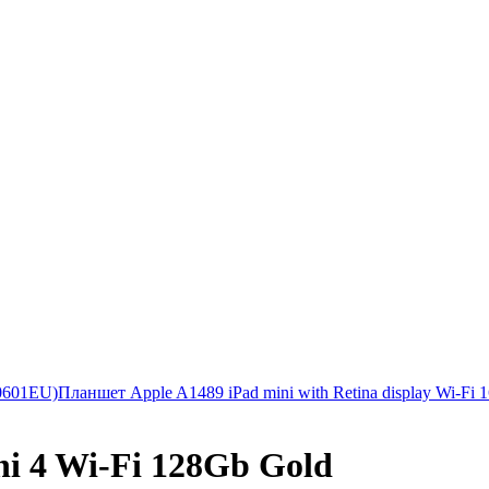
20601EU)
Планшет Apple A1489 iPad mini with Retina display Wi-Fi 
i 4 Wi-Fi 128Gb Gold