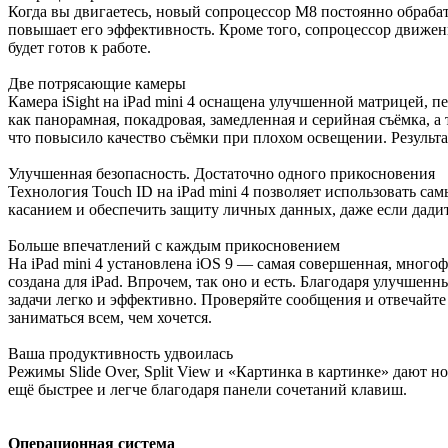
Когда вы двигаетесь, новый сопроцессор M8 постоянно обрабат
повышает его эффективность. Кроме того, сопроцессор движения
будет готов к работе.
Две потрясающие камеры
Камера iSight на iPad mini 4 оснащена улучшенной матрицей, 
как панорамная, покадровая, замедленная и серийная съёмка, 
что повысило качество съёмки при плохом освещении. Результа
Улучшенная безопасность. Достаточно одного прикосновения
Технология Touch ID на iPad mini 4 позволяет использовать с
касанием и обеспечить защиту личных данных, даже если дадите
Больше впечатлений с каждым прикосновением
На iPad mini 4 установлена iOS 9 — самая совершенная, много
создана для iPad. Впрочем, так оно и есть. Благодаря улучшен
задачи легко и эффективно. Проверяйте сообщения и отвечайт
заниматься всем, чем хочется.
Ваша продуктивность удвоилась
Режимы Slide Over, Split View и «Картинка в картинке» дают 
ещё быстрее и легче благодаря панели сочетаний клавиш.
Операционная система