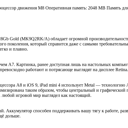
процессор движения M8 Оперативная память: 2048 MB Память для 
128Gb Gold (MK9Q2RK/A) обладает огромной производительность
рого поколения, который справится даже с самыми требователь
егко и плавно.
чем A7. Картинка, ранее доступная лишь на настольных компьютер
превосходно работают и потрясающе выглядят на дисплее Retina
ссора A8 и iOS 9, iPad mini 4 использует Metal — технологию A
имизирована таким образом, чтобы центральный и графический 
 любой игровой мир выглядел как настоящий.
й. Аккумулятор способен поддерживать вашу тягу к работе, раз
щё дольше.