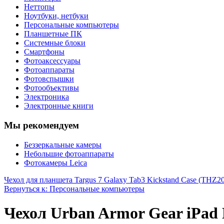
Неттопы
Ноутбуки, нетбуки
Персональные компьютеры
Планшетные ПК
Системные блоки
Смартфоны
Фотоаксессуары
Фотоаппараты
Фотовспышки
Фотообъективы
Электроника
Электронные книги
Мы рекомендуем
Беззеркальные камеры
Небольшие фотоаппараты
Фотокамеры Leica
Чехол для планшета Targus 7 Galaxy Tab3 Kickstand Case (THZ
Вернуться к: Персональные компьютеры
Чехол Urban Armor Gear iPad M