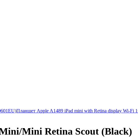
20601EU)
Планшет Apple A1489 iPad mini with Retina display Wi-Fi 
ini/Mini Retina Scout (Black)