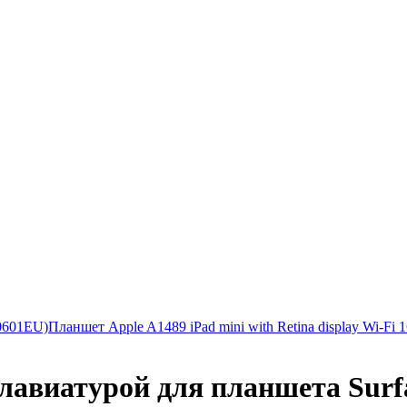
20601EU)
Планшет Apple A1489 iPad mini with Retina display Wi-Fi 
клавиатурой для планшета Surfa