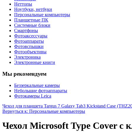
Неттопы
Ноутбуки, нетбуки
Персональные компьютеры
Планшетные ПК
Системные блоки
Смартфоны
Фотоаксессуары
Фотоаппараты
Фотовспышки
Фотообъективы
Электроника
Электронные книги
Мы рекомендуем
Беззеркальные камеры
Небольшие фотоаппараты
Фотокамеры Leica
Чехол для планшета Targus 7 Galaxy Tab3 Kickstand Case (THZ
Вернуться к: Персональные компьютеры
Чехол Microsoft Type Cover c 