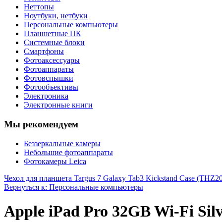
Неттопы
Ноутбуки, нетбуки
Персональные компьютеры
Планшетные ПК
Системные блоки
Смартфоны
Фотоаксессуары
Фотоаппараты
Фотовспышки
Фотообъективы
Электроника
Электронные книги
Мы рекомендуем
Беззеркальные камеры
Небольшие фотоаппараты
Фотокамеры Leica
Чехол для планшета Targus 7 Galaxy Tab3 Kickstand Case (THZ
Вернуться к: Персональные компьютеры
Apple iPad Pro 32GB Wi-Fi Sil