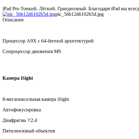
iPad Pro Тонкий. Лёгкий. Грандиозный. Благодаря iPad вы всегд
pic_56b12d6102b5d.jpg
Описание
Процессор A9X с 64-битной архитектурой
Сопроцессор движения M9
Камера iSight
8-мегапиксельная камера iSight
Автофокусировка
Диафрагма ?/2.4
Пятилинзовый объектив