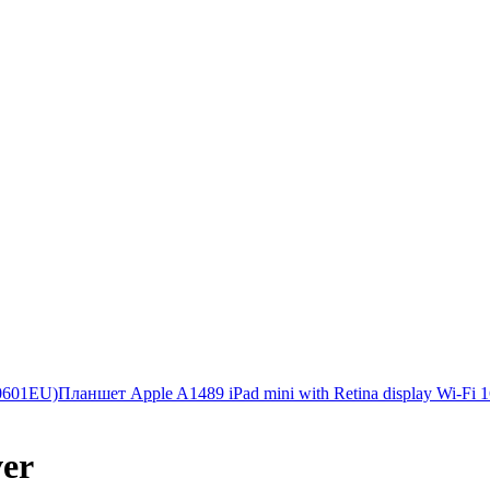
20601EU)
Планшет Apple A1489 iPad mini with Retina display Wi-Fi 
ver