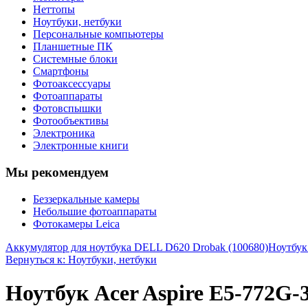
Неттопы
Ноутбуки, нетбуки
Персональные компьютеры
Планшетные ПК
Системные блоки
Смартфоны
Фотоаксессуары
Фотоаппараты
Фотовспышки
Фотообъективы
Электроника
Электронные книги
Мы рекомендуем
Беззеркальные камеры
Небольшие фотоаппараты
Фотокамеры Leica
Аккумулятор для ноутбука DELL D620 Drobak (100680)
Ноутбу
Вернуться к: Ноутбуки, нетбуки
Ноутбук Acer Aspire E5-772G