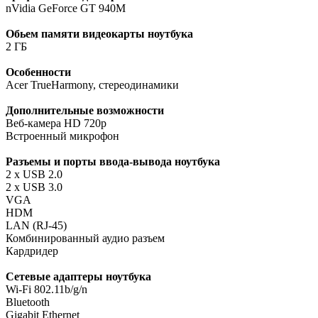
nVidia GeForce GT 940M
Обьем памяти видеокарты ноутбука
2 ГБ
Особенности
Acer TrueHarmony, стереодинамики
Дополнительные возможности
Веб-камера HD 720p
Встроенный микрофон
Разъемы и порты ввода-вывода ноутбука
2 x USB 2.0
2 x USB 3.0
VGA
HDM
LAN (RJ-45)
Комбинированный аудио разъем
Кардридер
Сетевые адаптеры ноутбука
Wi-Fi 802.11b/g/n
Bluetooth
Gigabit Ethernet