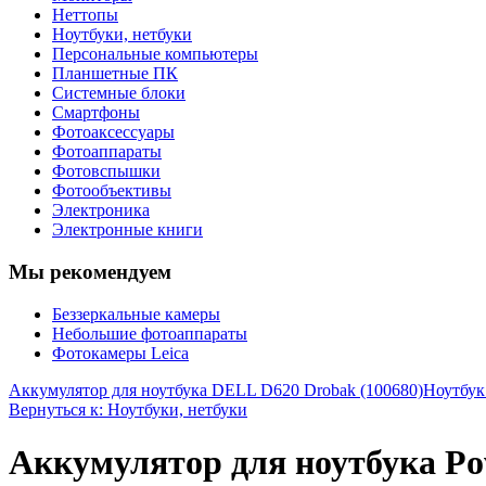
Неттопы
Ноутбуки, нетбуки
Персональные компьютеры
Планшетные ПК
Системные блоки
Смартфоны
Фотоаксессуары
Фотоаппараты
Фотовспышки
Фотообъективы
Электроника
Электронные книги
Мы рекомендуем
Беззеркальные камеры
Небольшие фотоаппараты
Фотокамеры Leica
Аккумулятор для ноутбука DELL D620 Drobak (100680)
Ноутбу
Вернуться к: Ноутбуки, нетбуки
Аккумулятор для ноутбука Po