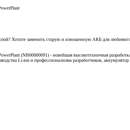
PowerPlant
угрозой? Хотите заменить старую и изношенную АКБ для любимог
werPlant (NB00000091) - новейшая высокотехничная разработка
одства Li-ion и профессионализма разработчиков, аккумулятор 