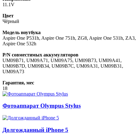
11.1V
Цвет
Чёрный
Модель ноутбука
Aspire One P531h, Aspire One 751h, ZG8, Aspire One 531h, ZA3,
Aspire One 532h
P/N совместимых аккумуляторов
UM09B71, UM09A71, UM09A75, UM09B73, UM09A41,
UM09B7D, UM09B34, UM09B7C, UM09A31, UM09B31,
UM09A73
Гарантия, мес
18
Фотоаппарат Olympus Stylus
Долгожданный iPhone 5