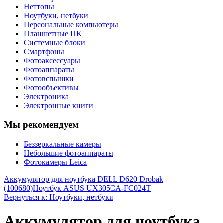
Неттопы
Ноутбуки, нетбуки
Персональные компьютеры
Планшетные ПК
Системные блоки
Смартфоны
Фотоаксессуары
Фотоаппараты
Фотовспышки
Фотообъективы
Электроника
Электронные книги
Мы рекомендуем
Беззеркальные камеры
Небольшие фотоаппараты
Фотокамеры Leica
Аккумулятор для ноутбука DELL D620 Drobak
(100680)
Ноутбук ASUS UX305CA-FC024T
Вернуться к: Ноутбуки, нетбуки
Аккумулятор для ноутбука