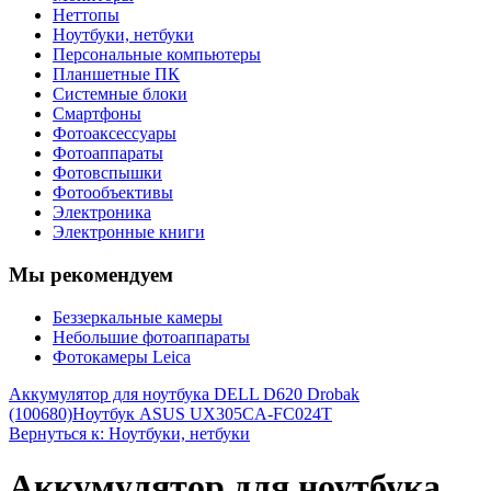
Неттопы
Ноутбуки, нетбуки
Персональные компьютеры
Планшетные ПК
Системные блоки
Смартфоны
Фотоаксессуары
Фотоаппараты
Фотовспышки
Фотообъективы
Электроника
Электронные книги
Мы рекомендуем
Беззеркальные камеры
Небольшие фотоаппараты
Фотокамеры Leica
Аккумулятор для ноутбука DELL D620 Drobak
(100680)
Ноутбук ASUS UX305CA-FC024T
Вернуться к: Ноутбуки, нетбуки
Аккумулятор для ноутбука