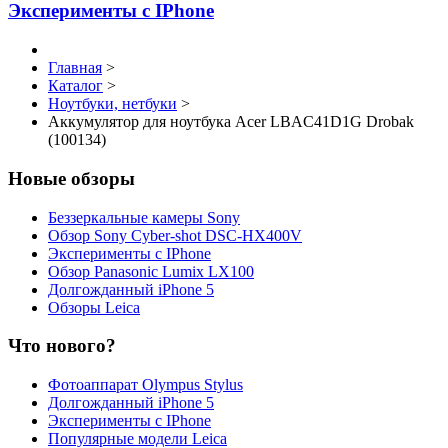
Эксперименты с IPhone
Главная
>
Каталог
>
Ноутбуки, нетбуки
>
Аккумулятор для ноутбука Acer LBAC41D1G Drobak
(100134)
Новые обзоры
Беззеркальные камеры Sony
Обзор Sony Cyber-shot DSC-HX400V
Эксперименты с IPhone
Обзор Panasonic Lumix LX100
Долгожданный iPhone 5
Обзоры Leica
Что нового?
Фотоаппарат Olympus Stylus
Долгожданный iPhone 5
Эксперименты с IPhone
Популярные модели Leica