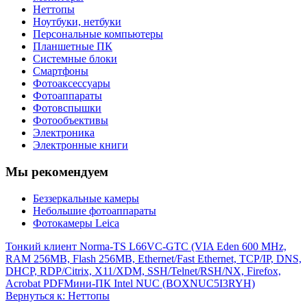
Неттопы
Ноутбуки, нетбуки
Персональные компьютеры
Планшетные ПК
Системные блоки
Смартфоны
Фотоаксессуары
Фотоаппараты
Фотовспышки
Фотообъективы
Электроника
Электронные книги
Мы рекомендуем
Беззеркальные камеры
Небольшие фотоаппараты
Фотокамеры Leica
Тонкий клиент Norma-TS L66VC-GTC (VIA Eden 600 MHz,
RAM 256MB, Flash 256MB, Ethernet/Fast Ethernet, TCP/IP, DNS,
DHCP, RDP/Citrix, X11/XDM, SSH/Telnet/RSH/NX, Firefox,
Acrobat PDF
Мини-ПК Intel NUC (BOXNUC5I3RYH)
Вернуться к: Неттопы