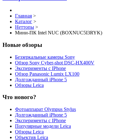
Главная
>
Каталог
>
Неттопы
>
Мини-ПК Intel NUC (BOXNUC5I3RYK)
Новые обзоры
Беззеркальные камеры Sony
Обзор Sony Cyber-shot DSC-HX400V
Эксперименты с IPhone
Обзор Panasonic Lumix LX100
Долгожданный iPhone 5
Обзоры Leica
Что нового?
Фотоаппарат Olympus Stylus
Долгожданный iPhone 5
Эксперименты с IPhone
Популярные модели Leica
Обзоры Leica
Объектив Leica