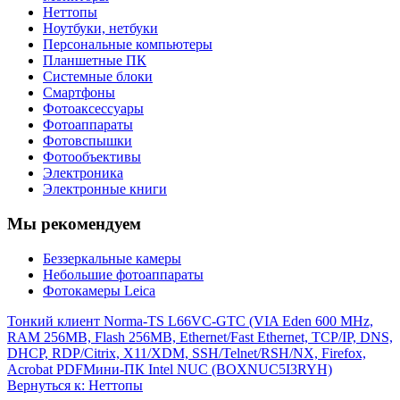
Неттопы
Ноутбуки, нетбуки
Персональные компьютеры
Планшетные ПК
Системные блоки
Смартфоны
Фотоаксессуары
Фотоаппараты
Фотовспышки
Фотообъективы
Электроника
Электронные книги
Мы рекомендуем
Беззеркальные камеры
Небольшие фотоаппараты
Фотокамеры Leica
Тонкий клиент Norma-TS L66VC-GTC (VIA Eden 600 MHz,
RAM 256MB, Flash 256MB, Ethernet/Fast Ethernet, TCP/IP, DNS,
DHCP, RDP/Citrix, X11/XDM, SSH/Telnet/RSH/NX, Firefox,
Acrobat PDF
Мини-ПК Intel NUC (BOXNUC5I3RYH)
Вернуться к: Неттопы