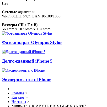
Нет
Сетевые адаптеры
Wi-Fi 802.11 b/g/n, LAN 10/100/1000
Размеры (Ш x Г x В)
56.1mm x 107.6mm x 114.4mm
Фотоаппарат Olympus Stylus
Долгожданный iPhone 5
Эксперименты с IPhone
Главная
>
Каталог
>
Неттопы
>
Мини-ПК GIGABYTE BRIX GB-BXBT-2807