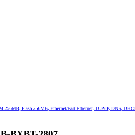
6MB, Flash 256MB, Ethernet/Fast Ethernet, TCP/IP, DNS, DHCP,
B-BXBT-2807