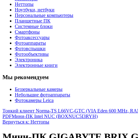
Неттопы
Ноутбуки, нетбуки
Персональные компьютеры
Планшетные ПК
Системные блоки
Смартфоны
Фотоаксессуары
Фотоаппараты
Фотовспышки
Фотообъективы
Электроника
Электронные книги
Мы рекомендуем
Беззеркальные камеры
Небольшие фотоаппараты
Фотокамеры Leica
Тонкий клиент Norma-TS L66VC-GTC (VIA Eden 600 MHz, RAM 25
PDF
Мини-ПК Intel NUC (BOXNUC5I3RYH)
Вернуться к: Неттопы
Мини-ПК GIGABYTE BRIX G