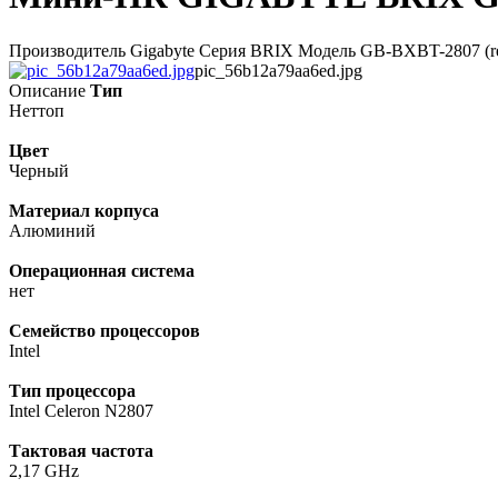
Производитель Gigabyte Серия BRIX Модель GB-BXBT-2807 (rev
pic_56b12a79aa6ed.jpg
Описание
Тип
Неттоп
Цвет
Черный
Материал корпуса
Алюминий
Операционная система
нет
Семейство процессоров
Intel
Тип процессора
Intel Celeron N2807
Тактовая частота
2,17 GHz