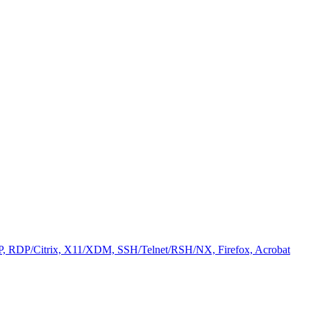
 RDP/Citrix, X11/XDM, SSH/Telnet/RSH/NX, Firefox, Acrobat