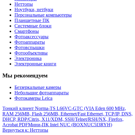
Неттопы
Ноутбуки, нетбуки
Персональные компьютеры
Планшетные ПК
Системные блоки
Смартфоны
Фотоаксессуары
Фотоаппараты
Фотовспышки
Фотообъективы
Электроника
Электронные книги
Мы рекомендуем
Беззеркальные камеры
Небольшие фотоаппараты
Фотокамеры Leica
Тонкий клиент Norma-TS L66VC-GTC (VIA Eden 600 MHz,
RAM 256MB, Flash 256MB, Ethernet/Fast Ethernet, TCP/IP, DNS,
DHCP, RDP/Citrix, X11/XDM, SSH/Telnet/RSH/NX, Firefox,
Acrobat PDF
Мини-ПК Intel NUC (BOXNUC5I3RYH)
Вернуться к: Неттопы