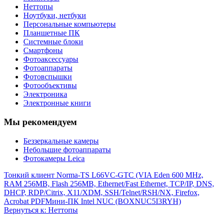
Неттопы
Ноутбуки, нетбуки
Персональные компьютеры
Планшетные ПК
Системные блоки
Смартфоны
Фотоаксессуары
Фотоаппараты
Фотовспышки
Фотообъективы
Электроника
Электронные книги
Мы рекомендуем
Беззеркальные камеры
Небольшие фотоаппараты
Фотокамеры Leica
Тонкий клиент Norma-TS L66VC-GTC (VIA Eden 600 MHz,
RAM 256MB, Flash 256MB, Ethernet/Fast Ethernet, TCP/IP, DNS,
DHCP, RDP/Citrix, X11/XDM, SSH/Telnet/RSH/NX, Firefox,
Acrobat PDF
Мини-ПК Intel NUC (BOXNUC5I3RYH)
Вернуться к: Неттопы