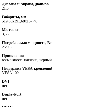
Диагональ экрана, дюймов
21,5
Габариты, мм
519,06x391,68x167,46
Масса, кг
3,55
Потребляемая мощность, Вт
25/0,3
Примечания
возможность наклона, черный
Поддержка VESA-креплений
VESA 100
DVI
нет
DisplayPort
нет