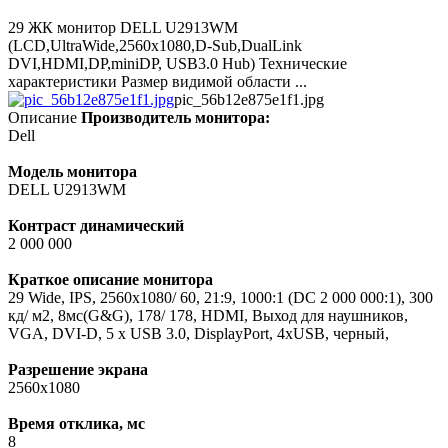
29 ЖК монитор DELL U2913WM
(LCD,UltraWide,2560x1080,D-Sub,DualLink
DVI,HDMI,DP,miniDP, USB3.0 Hub) Технические
характеристики Размер видимой области ...
pic_56b12e875e1f1.jpg
Описание
Производитель монитора:
Dell
Модель монитора
DELL U2913WM
Контраст динамический
2 000 000
Краткое описание монитора
29 Wide, IPS, 2560x1080/ 60, 21:9, 1000:1 (DC 2 000 000:1), 300
кд/ м2, 8мс(G&G), 178/ 178, HDMI, Выход для наушников,
VGA, DVI-D, 5 x USB 3.0, DisplayPort, 4хUSB, черный,
Разрешение экрана
2560x1080
Время отклика, мс
8