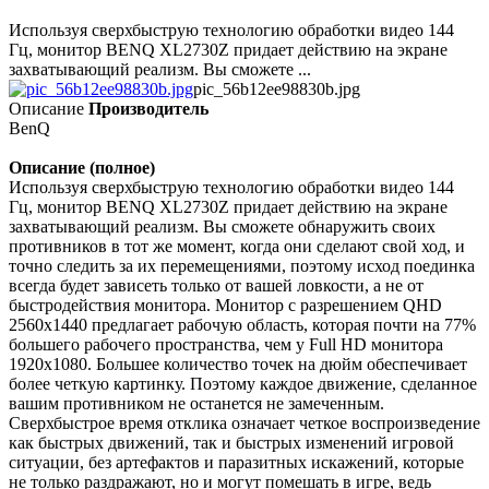
Используя сверхбыструю технологию обработки видео 144
Гц, монитор BENQ XL2730Z придает действию на экране
захватывающий реализм. Вы сможете ...
pic_56b12ee98830b.jpg
Описание
Производитель
BenQ
Описание (полное)
Используя сверхбыструю технологию обработки видео 144
Гц, монитор BENQ XL2730Z придает действию на экране
захватывающий реализм. Вы сможете обнаружить своих
противников в тот же момент, когда они сделают свой ход, и
точно следить за их перемещениями, поэтому исход поединка
всегда будет зависеть только от вашей ловкости, а не от
быстродействия монитора. Монитор с разрешением QHD
2560x1440 предлагает рабочую область, которая почти на 77%
большего рабочего пространства, чем у Full HD монитора
1920x1080. Большее количество точек на дюйм обеспечивает
более четкую картинку. Поэтому каждое движение, сделанное
вашим противником не останется не замеченным.
Сверхбыстрое время отклика означает четкое воспроизведение
как быстрых движений, так и быстрых изменений игровой
ситуации, без артефактов и паразитных искажений, которые
не только раздражают, но и могут помешать в игре, ведь