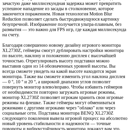
зачастую даже миллисекундная задержка может превратить
успешное нападение из засады в столкновение, которое
закончится поражением. Новая технология Motion Blur
Reduction позволяет сделать быстродвижущуюся картинку
безупречной. Изображение получается ультра-плавным, без
размытия — это важно для FPS игр, где каждая миллисекунда
на счету.
Благодаря совершенно новому дизайну игрового монитора
XL2730Z, геймеры смогут дублировать настройки монитора
по высоте, наклону и положению дисплея с высочайшей
точностью. Отрегулировать высоту подставки можно
выставив один из 14 обозначенных уровней высоты. Вы
всегда сможете увидеть на какой высоте находится экран
монитора. Также вы сможете изменить угол наклона дисплея
— 0 °, 10 ° и 20 °, а широкий диапазон углов позволит
повернуть монитор влево/вправо. Чтобы избавить геймеров
от необходимости повторно загружать игровые режимы,
монитор XL2730Z позволяет игрокам хранить свои игровые
режимы на флешке. Также геймеры могут обмениваться
режимами с другими игроками через "облако" или через
социальные сети. Подставка монитора BENQ XL2730Z
следующего поколения вывела игровой процесс на абсолютно
новый уровень стабильности и надежности — точные
повороты и виброустойчивость монитора докажут вам это.