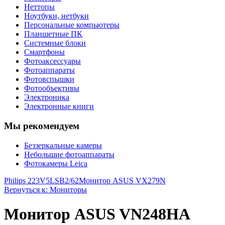
Неттопы
Ноутбуки, нетбуки
Персональные компьютеры
Планшетные ПК
Системные блоки
Смартфоны
Фотоаксессуары
Фотоаппараты
Фотовспышки
Фотообъективы
Электроника
Электронные книги
Мы рекомендуем
Беззеркальные камеры
Небольшие фотоаппараты
Фотокамеры Leica
Philips 223V5LSB2/62
Монитор ASUS VX279N
Вернуться к: Мониторы
Монитор ASUS VN248HA