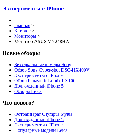
Эксперименты с IPhone
Главная
>
Каталог
>
Мониторы
>
Монитор ASUS VN248HA
Новые обзоры
Беззеркальные камеры Sony
Обзор Sony Cyber-shot DSC-HX400V
Эксперименты с IPhone
Обзор Panasonic Lumix LX100
Долгожданный iPhone 5
Обзоры Leica
Что нового?
Фотоаппарат Olympus Stylus
Долгожданный iPhone 5
Эксперименты с IPhone
Популярные модели Leica