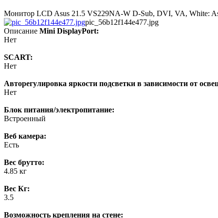
Монитор LCD Asus 21.5 VS229NA-W D-Sub, DVI, VA, White: As
pic_56b12f144e477.jpg
Описание
Mini DisplayPort:
Нет
SCART:
Нет
Авторегулировка яркости подсветки в зависимости от осве
Нет
Блок питания/электропитание:
Встроенный
Веб камера:
Есть
Вес брутто:
4.85 кг
Вес Кг:
3.5
Возможность крепления на стене: