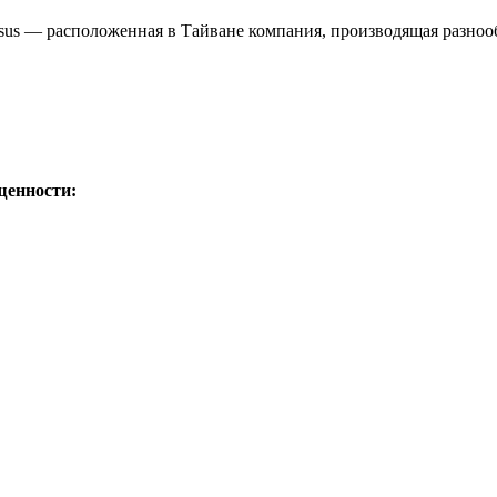
us — расположенная в Тайване компания, производящая разноо
щенности: