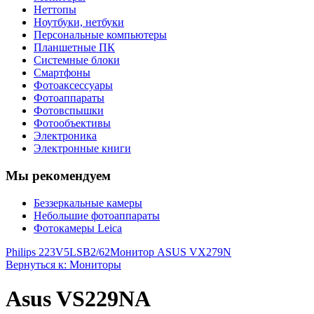
Неттопы
Ноутбуки, нетбуки
Персональные компьютеры
Планшетные ПК
Системные блоки
Смартфоны
Фотоаксессуары
Фотоаппараты
Фотовспышки
Фотообъективы
Электроника
Электронные книги
Мы рекомендуем
Беззеркальные камеры
Небольшие фотоаппараты
Фотокамеры Leica
Philips 223V5LSB2/62
Монитор ASUS VX279N
Вернуться к: Мониторы
Asus VS229NA