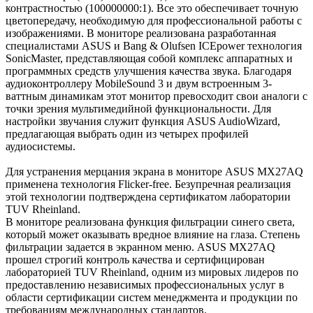
контрастностью (100000000:1). Все это обеспечивает точную
цветопередачу, необходимую для профессиональной работы с
изображениями. В мониторе реализована разработанная
специалистами ASUS и Bang & Olufsen ICEpower технология
SonicMaster, представляющая собой комплекс аппаратных и
программных средств улучшения качества звука. Благодаря
аудиоконтроллеру MobileSound 3 и двум встроенным 3-
ваттным динамикам этот монитор превосходит свои аналоги с
точки зрения мультимедийной функциональности. Для
настройки звучания служит функция ASUS AudioWizard,
предлагающая выбрать один из четырех профилей
аудиосистемы.
Для устранения мерцания экрана в мониторе ASUS MX27AQ
применена технология Flicker-free. Безупречная реализация
этой технологии подтверждена сертификатом лаборатории
TUV Rheinland.
В мониторе реализована функция фильтрации синего света,
который может оказывать вредное влияние на глаза. Степень
фильтрации задается в экранном меню. ASUS MX27AQ
прошел строгий контроль качества и сертифицирован
лабораторией TUV Rheinland, одним из мировых лидеров по
предоставлению независимых профессиональных услуг в
области сертификации систем менеджмента и продукции по
требованиям международных стандартов.