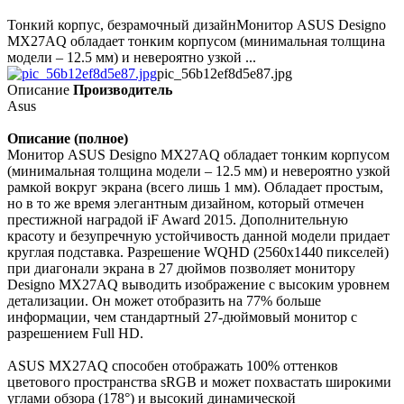
Тонкий корпус, безрамочный дизайнМонитор ASUS Designo
MX27AQ обладает тонким корпусом (минимальная толщина
модели – 12.5 мм) и невероятно узкой ...
pic_56b12ef8d5e87.jpg
Описание
Производитель
Asus
Описание (полное)
Монитор ASUS Designo MX27AQ обладает тонким корпусом
(минимальная толщина модели – 12.5 мм) и невероятно узкой
рамкой вокруг экрана (всего лишь 1 мм). Обладает простым,
но в то же время элегантным дизайном, который отмечен
престижной наградой iF Award 2015. Дополнительную
красоту и безупречную устойчивость данной модели придает
круглая подставка. Разрешение WQHD (2560x1440 пикселей)
при диагонали экрана в 27 дюймов позволяет монитору
Designo MX27AQ выводить изображение с высоким уровнем
детализации. Он может отобразить на 77% больше
информации, чем стандартный 27-дюймовый монитор с
разрешением Full HD.
ASUS MX27AQ способен отображать 100% оттенков
цветового пространства sRGB и может похвастать широкими
углами обзора (178°) и высокий динамической