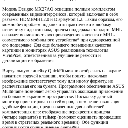
Модель Designo MX27AQ оснащена полным комплектом
современных видеоинтерфейсов, который включает в себя
разъемы HDMI/MHL2.0 и DisplayPort 1.2. Таким образом, его
можно без проблем подключить практически к любому
источнику видеосигнала, причем поддержка стандарта MHL
означает возможность воспроизведения контента с MHL-
совместимого мобильного устройства* при одновременной
его подзарядке. Для еще большего повышения качества
картинки в мониторах ASUS реализована технология
VividPixel, ответственная за улучшение резкости и
детализации изображения.
Виртуальную линейку QuickFit можно отобразить на экране
нажатием горячей клавиши, чтобы понять, насколько
изображение соответствует тому или иному формату, не
распечатывая его на бумаге. Программное обеспечение ASUS
MultiFrame позволяет легко управлять окошками приложений
на большом экранном пространстве. Поскольку данный
монитор ориентирован на геймеров, в нем реализованы две
удобные функции, предназначенные для любителей
компьютерных игр: отображение перекрестия прицела
(четыре варианта) и таймер (поможет оценивать прошедшее
время в стратегиях реального времени). Обе функции
обозначаются общим именем GamePlus.