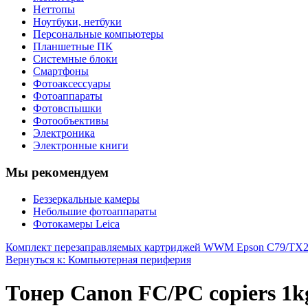
Неттопы
Ноутбуки, нетбуки
Персональные компьютеры
Планшетные ПК
Системные блоки
Смартфоны
Фотоаксессуары
Фотоаппараты
Фотовспышки
Фотообъективы
Электроника
Электронные книги
Мы рекомендуем
Беззеркальные камеры
Небольшие фотоаппараты
Фотокамеры Leica
Комплект перезаправляемых картриджей WWM Epson C79/TX
Вернуться к: Компьютерная периферия
Тонер Canon FC/PC copiers 1k