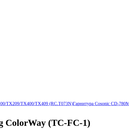
200/TX209/TX400/TX409 (RC.T073N)
Гарнитура Cosonic CD-780
g ColorWay (TC-FC-1)