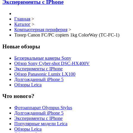
Эксперименты с IPhone
Главная
>
Каталог
>
Компьютерная периферия
>
Тонер Canon FC/PC copiers 1kg ColorWay (TC-FC-1)
Новые обзоры
Беззеркальные камеры Sony
Обзор Sony Cyber-shot DSC-HX400V
Эксперименты с IPhone
Обзор Panasonic Lumix LX100
Долгожданный iPhone 5
Обзоры Leica
Что нового?
Фотоаппарат Olympus Stylus
Долгожданный iPhone 5
Эксперименты с IPhone
Популярные модели Leica
Обзоры Leica