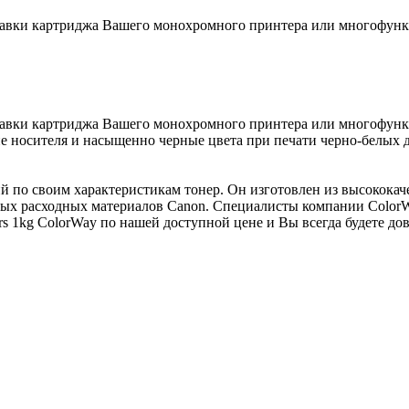
правки картриджа Вашего монохромного принтера или многофункц
аправки картриджа Вашего монохромного принтера или многофун
е носителя и насыщенно черные цвета при печати черно-белых 
ший по своим характеристикам тонер. Он изготовлен из высокок
ых расходных материалов Canon. Специалисты компании ColorWa
rs 1kg ColorWay по нашей доступной цене и Вы всегда будете до