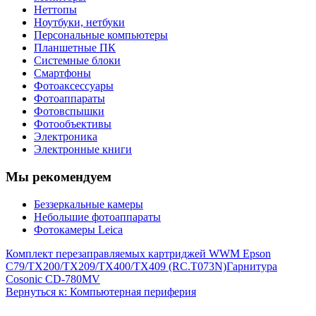
Неттопы
Ноутбуки, нетбуки
Персональные компьютеры
Планшетные ПК
Системные блоки
Смартфоны
Фотоаксессуары
Фотоаппараты
Фотовспышки
Фотообъективы
Электроника
Электронные книги
Мы рекомендуем
Беззеркальные камеры
Небольшие фотоаппараты
Фотокамеры Leica
Комплект перезаправляемых картриджей WWM Epson
C79/TX200/TX209/TX400/TX409 (RC.T073N)
Гарнитура
Cosonic CD-780MV
Вернуться к: Компьютерная периферия