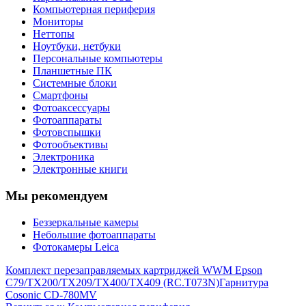
Компьютерная периферия
Мониторы
Неттопы
Ноутбуки, нетбуки
Персональные компьютеры
Планшетные ПК
Системные блоки
Смартфоны
Фотоаксессуары
Фотоаппараты
Фотовспышки
Фотообъективы
Электроника
Электронные книги
Мы рекомендуем
Беззеркальные камеры
Небольшие фотоаппараты
Фотокамеры Leica
Комплект перезаправляемых картриджей WWM Epson
C79/TX200/TX209/TX400/TX409 (RC.T073N)
Гарнитура
Cosonic CD-780MV