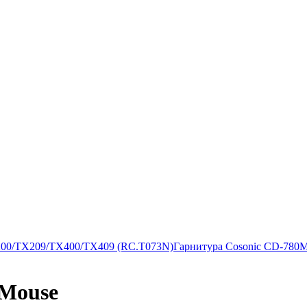
200/TX209/TX400/TX409 (RC.T073N)
Гарнитура Cosonic CD-780
 Mouse