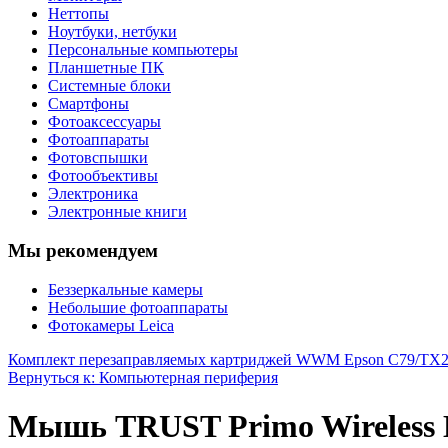
Неттопы
Ноутбуки, нетбуки
Персональные компьютеры
Планшетные ПК
Системные блоки
Смартфоны
Фотоаксессуары
Фотоаппараты
Фотовспышки
Фотообъективы
Электроника
Электронные книги
Мы рекомендуем
Беззеркальные камеры
Небольшие фотоаппараты
Фотокамеры Leica
Комплект перезаправляемых картриджей WWM Epson C79/TX
Вернуться к: Компьютерная периферия
Мышь TRUST Primo Wireless