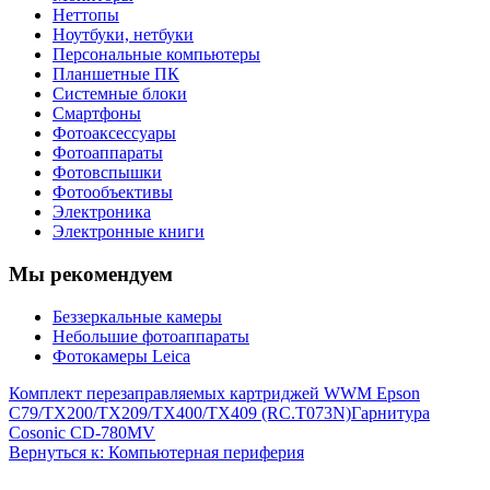
Неттопы
Ноутбуки, нетбуки
Персональные компьютеры
Планшетные ПК
Системные блоки
Смартфоны
Фотоаксессуары
Фотоаппараты
Фотовспышки
Фотообъективы
Электроника
Электронные книги
Мы рекомендуем
Беззеркальные камеры
Небольшие фотоаппараты
Фотокамеры Leica
Комплект перезаправляемых картриджей WWM Epson
C79/TX200/TX209/TX400/TX409 (RC.T073N)
Гарнитура
Cosonic CD-780MV
Вернуться к: Компьютерная периферия