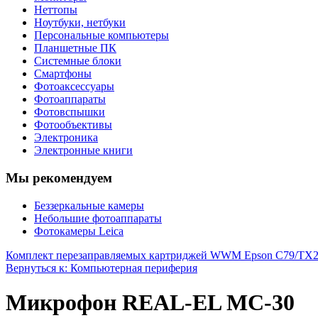
Неттопы
Ноутбуки, нетбуки
Персональные компьютеры
Планшетные ПК
Системные блоки
Смартфоны
Фотоаксессуары
Фотоаппараты
Фотовспышки
Фотообъективы
Электроника
Электронные книги
Мы рекомендуем
Беззеркальные камеры
Небольшие фотоаппараты
Фотокамеры Leica
Комплект перезаправляемых картриджей WWM Epson C79/TX
Вернуться к: Компьютерная периферия
Микрофон REAL-EL MC-30