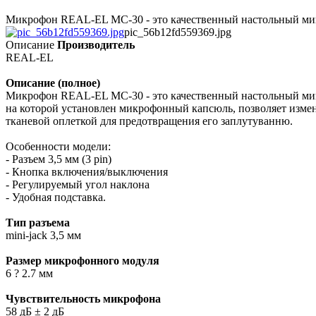
Микрофон REAL-EL MC-30 - это качественный настольный микро
pic_56b12fd559369.jpg
Описание
Производитель
REAL-EL
Описание (полное)
Микрофон REAL-EL MC-30 - это качественный настольный микр
на которой установлен микрофонный капсюль, позволяет изме
тканевой оплеткой для предотвращения его заплутуванню.
Особенности модели:
- Разъем 3,5 мм (3 pin)
- Кнопка включения/выключения
- Регулируемый угол наклона
- Удобная подставка.
Тип разъема
mini-jack 3,5 мм
Размер микрофонного модуля
6 ? 2.7 мм
Чувствительность микрофона
58 дБ ± 2 дБ