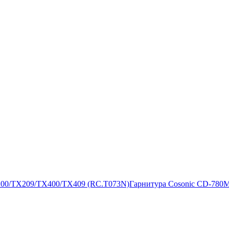
200/TX209/TX400/TX409 (RC.T073N)
Гарнитура Cosonic CD-780