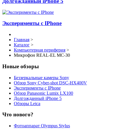
Долгожданный iPhone 5
Эксперименты с IPhone
Главная
>
Каталог
>
Компьютерная периферия
>
Микрофон REAL-EL MC-30
Новые обзоры
Беззеркальные камеры Sony
Обзор Sony Cyber-shot DSC-HX400V
Эксперименты с IPhone
Обзор Panasonic Lumix LX100
Долгожданный iPhone 5
Обзоры Leica
Что нового?
Фотоаппарат Olympus Stylus